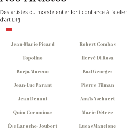
Des artistes du monde entier font confiance à l’atelier
d’art DPJ
Jean-Marie Picard
Robert Combas
Topolino
Hervé Di Rosa
Borja Moreno
Bad Georges
Jean-Luc Parant
Pierre Tilman
Jean Denant
Anaïs Ysebaert
Quim Corominas
Marie Détrée
Ève Laroche-Joubert
Lucas Mancione