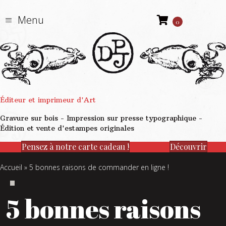
Menu
0
Éditeur et imprimeur d'Art
Gravure sur bois - Impression sur presse typographique -
Édition et vente d'estampes originales
Pensez à notre carte cadeau !
Découvrir
Accueil
»
5 bonnes raisons de commander en ligne !
5 bonnes raisons