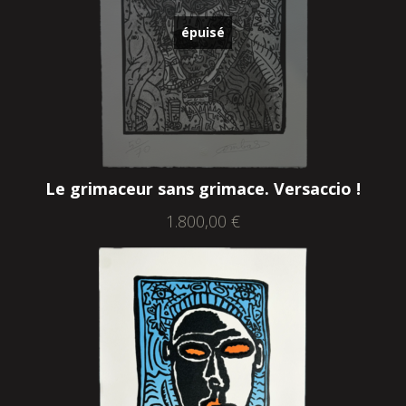
épuisé
Le grimaceur sans grimace. Versaccio !
1.800,00
€