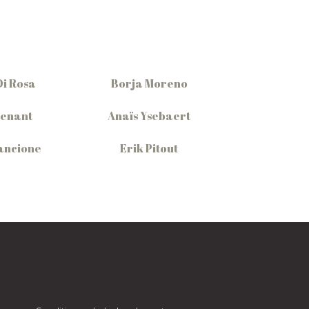
Di Rosa
Borja Moreno
Denant
Anaïs Ysebaert
ancione
Erik Pitout