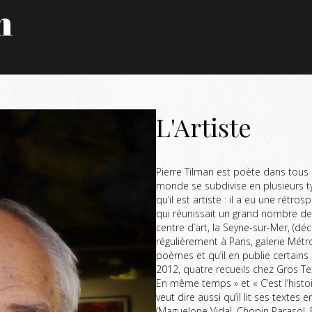
n
L'Artiste
Pierre Tilman est poète dans tous 
monde se subdivise en plusieurs typ
qu’il est artiste : il a eu une rétros
qui réunissait un grand nombre de 
centre d’art, la Seyne-sur-Mer, (d
régulièrement à Paris, galerie Métro
poèmes et qu’il en publie certains 
2012, quatre recueils chez Gros Te
En même temps » et « C’est l’histoi
veut dire aussi qu’il lit ses texte
(Maguelone Vidal, Chopin Parasol, 