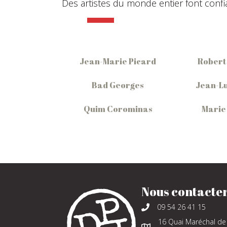
Des artistes du monde entier font confian
Jean-Marie Picard
Robert
Bad Georges
Jean-Lu
Quim Corominas
Marie
Nous contacte
09 54 26 41 15
16 Quai Maréchal de 