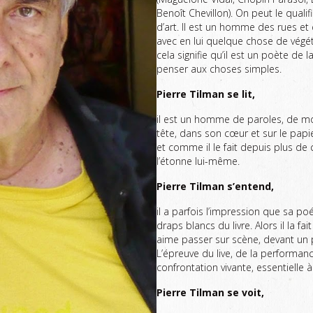
Benoît Chevillon). On peut le quali
d’art. Il est un homme des rues et
avec en lui quelque chose de végét
cela signifie qu’il est un poète d
penser aux choses simples.
Pierre Tilman se lit,
il est un homme de paroles, de mots
tête, dans son cœur et sur le papier
et comme il le fait depuis plus de
l’étonne lui-même.
Pierre Tilman s’entend,
il a parfois l’impression que sa po
draps blancs du livre. Alors il la fa
aime passer sur scène, devant un 
L’épreuve du live, de la performan
confrontation vivante, essentielle à
Pierre Tilman se voit,