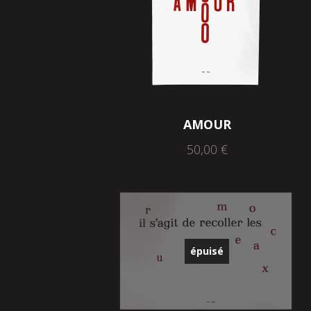
AMOUR
50,00
€
épuisé