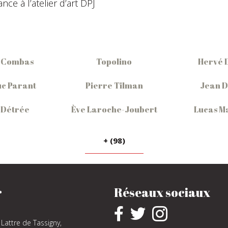
ce à l’atelier d’art DPJ
 Combas
Topolino
Hervé 
c Parant
Pierre Tilman
Jean 
 Détrée
Ève Laroche-Joubert
Lucas M
+ (98)
r
Réseaux sociaux
Lattre de Tassigny,