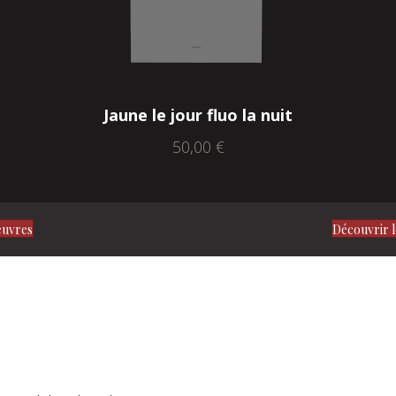
Jaune le jour fluo la nuit
50,00
€
euvres
Découvrir l