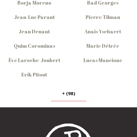
Borja Moreno
Bad Georges
Jean-Luc Parant
Pierre Tilman
Jean Denant
Anaïs Ysebaert
Quim Corominas
Marie Détrée
Ève Laroche-Joubert
Lucas Mancione
Erik Pitout
+ (98)