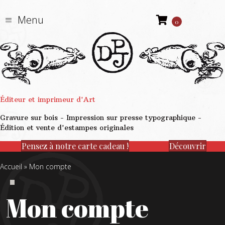
Menu
0
Éditeur et imprimeur d'Art
Gravure sur bois - Impression sur presse typographique -
Édition et vente d'estampes originales
Pensez à notre carte cadeau !
Découvrir
Accueil
»
Mon compte
Mon compte