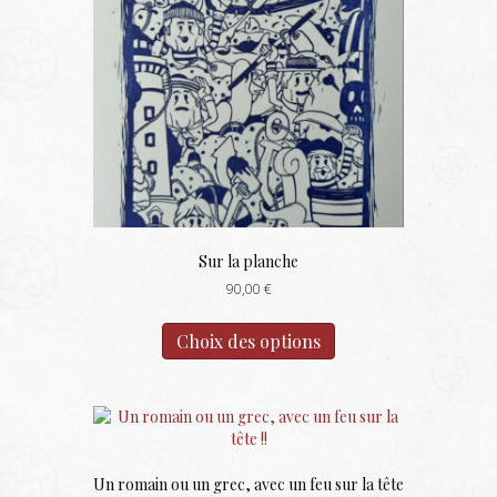
Sur la planche
90,00
€
Ce
produit
Choix des options
a
plusieurs
variations.
Les
options
peuvent
Un romain ou un grec, avec un feu sur la tête
être