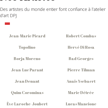
Des artistes du monde entier font confiance à l’atelier
d’art DPJ
Jean-Marie Picard
Robert Combas
Topolino
Hervé Di Rosa
Borja Moreno
Bad Georges
Jean-Luc Parant
Pierre Tilman
Jean Denant
Anaïs Ysebaert
Quim Corominas
Marie Détrée
Ève Laroche-Joubert
Lucas Mancione