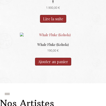
!!
choisies
1.900,00
€
sur
la
page
Lire la suite
du
produit
Whale Fluke (Kohola)
190,00
€
Ajouter au panier
Nos Artistes