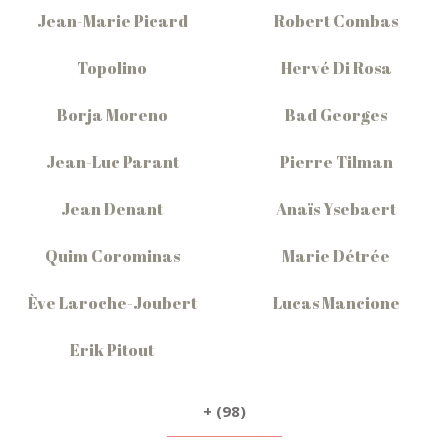
Jean-Marie Picard
Robert Combas
Topolino
Hervé Di Rosa
Borja Moreno
Bad Georges
Jean-Luc Parant
Pierre Tilman
Jean Denant
Anaïs Ysebaert
Quim Corominas
Marie Détrée
Ève Laroche-Joubert
Lucas Mancione
Erik Pitout
+ (98)