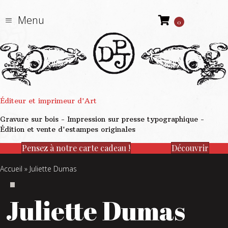
Menu
0
Éditeur et imprimeur d'Art
Gravure sur bois - Impression sur presse typographique -
Édition et vente d'estampes originales
Pensez à notre carte cadeau !
Découvrir
Accueil
»
Juliette Dumas
Juliette Dumas