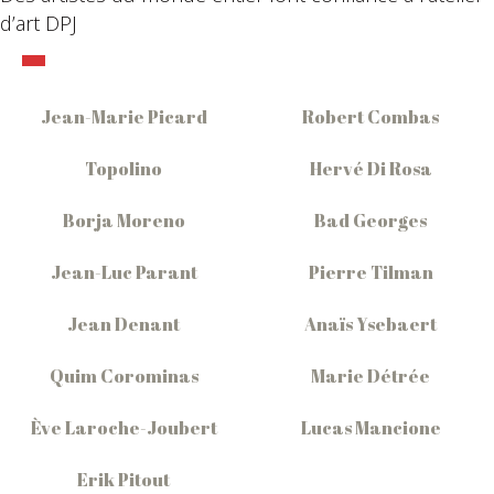
d’art DPJ
Jean-Marie Picard
Robert Combas
Topolino
Hervé Di Rosa
Borja Moreno
Bad Georges
Jean-Luc Parant
Pierre Tilman
Jean Denant
Anaïs Ysebaert
Quim Corominas
Marie Détrée
Ève Laroche-Joubert
Lucas Mancione
Erik Pitout