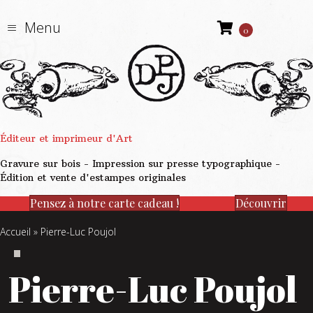
Menu
0
Éditeur et imprimeur d'Art
Gravure sur bois - Impression sur presse typographique -
Édition et vente d'estampes originales
Pensez à notre carte cadeau !
Découvrir
Accueil
»
Pierre-Luc Poujol
Pierre-Luc Poujol