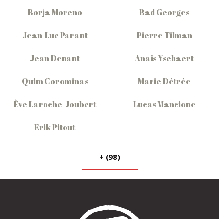
Borja Moreno
Bad Georges
Jean-Luc Parant
Pierre Tilman
Jean Denant
Anaïs Ysebaert
Quim Corominas
Marie Détrée
Ève Laroche-Joubert
Lucas Mancione
Erik Pitout
+ (98)