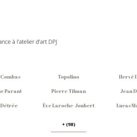
choisies
sur
la
page
du
produit
ce à l’atelier d’art DPJ
 Combas
Topolino
Hervé 
c Parant
Pierre Tilman
Jean 
 Détrée
Ève Laroche-Joubert
Lucas M
+ (98)