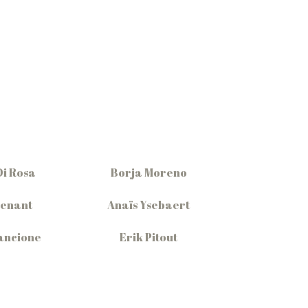
Di Rosa
Borja Moreno
Denant
Anaïs Ysebaert
ancione
Erik Pitout