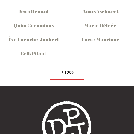
Jean Denant
Anaïs Ysebaert
Quim Corominas
Marie Détrée
Ève Laroche-Joubert
Lucas Mancione
Erik Pitout
+ (98)