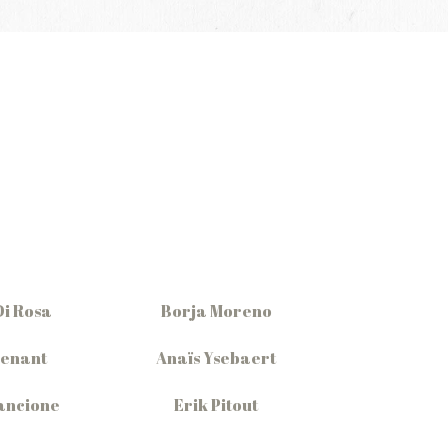
Di Rosa
Borja Moreno
Denant
Anaïs Ysebaert
ancione
Erik Pitout