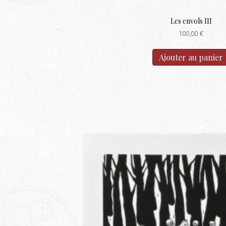
Les envols III
100,00
€
Ajouter au panier