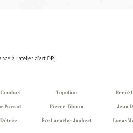
ce à l’atelier d’art DPJ
 Combas
Topolino
Hervé 
c Parant
Pierre Tilman
Jean 
 Détrée
Ève Laroche-Joubert
Lucas M