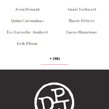
Jean Denant
Anaïs Ysebaert
Quim Corominas
Marie Détrée
Ève Laroche-Joubert
Lucas Mancione
Erik Pitout
+ (98)