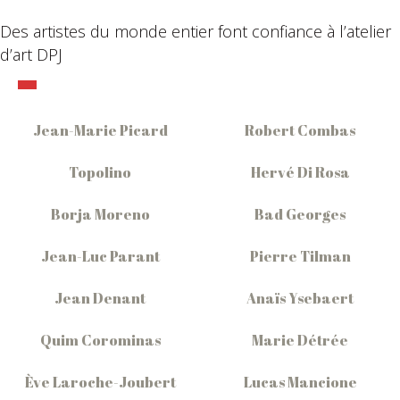
Des artistes du monde entier font confiance à l’atelier
d’art DPJ
Jean-Marie Picard
Robert Combas
Topolino
Hervé Di Rosa
Borja Moreno
Bad Georges
Jean-Luc Parant
Pierre Tilman
Jean Denant
Anaïs Ysebaert
Quim Corominas
Marie Détrée
Ève Laroche-Joubert
Lucas Mancione