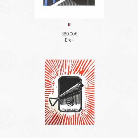
K
380.00€
Ërell