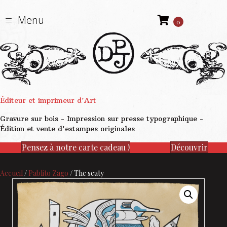
Menu
0
Éditeur et imprimeur d'Art
Gravure sur bois - Impression sur presse typographique -
Édition et vente d'estampes originales
Pensez à notre carte cadeau !
Découvrir
Accueil
/
Pablito Zago
/ The seaty