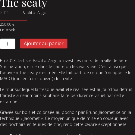
The seaty
2015
Pablito Zago
250,00
€
En stock
quantité
Ajouter au panier
de
The
seaty
En 2013, l’artiste Pablito Zago a investi les murs de la ville de Sète.
Sur invitation, et ce dans le cadre du festival K-live. C’est ainsi que
l’oeuvre « The seaty » est née. Elle fait parti de ce que l’on appelle le
MACO (musée à ciel ouvert) de la ville.
Le mur sur lequel la fresque avait été réalisée est aujourd’hui détruit.
L’artiste a néanmoins souhaité faire perdurer ce visuel par cette
estampe.
Gravée sur bois et colorisée au pochoir par Bruno Jacomet selon la
technique « Jacomet ». Ce moyen unique de mise en couleur, avec
des pochoirs en feuilles de zinc, rend cette œuvre exceptionnelle.