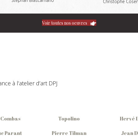
Stéphan Biascamano
Christophe Cosen
Voir toutes nos oeuvres
ce à l’atelier d’art DPJ
 Combas
Topolino
Hervé 
c Parant
Pierre Tilman
Jean 