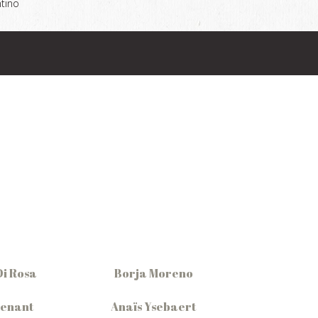
tino
Di Rosa
Borja Moreno
Denant
Anaïs Ysebaert