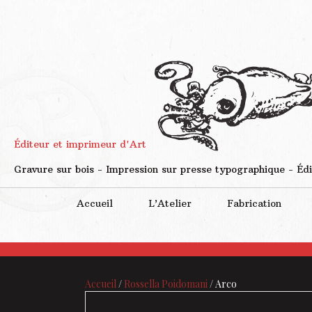
Éditeur et imprimeur d'Art
Gravure sur bois - Impression sur presse typographique - Édi
Accueil
L’Atelier
Fabrication
Accueil
/
Rossella Poidomani
/ Arco