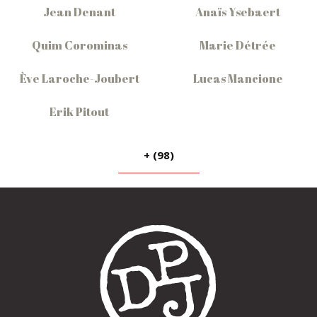
Jean Denant
Anaïs Ysebaert
Quim Corominas
Marie Détrée
Ève Laroche-Joubert
Lucas Mancione
Erik Pitout
+ (98)