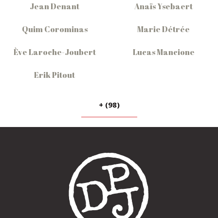
Jean Denant
Anaïs Ysebaert
Quim Corominas
Marie Détrée
Ève Laroche-Joubert
Lucas Mancione
Erik Pitout
+ (98)