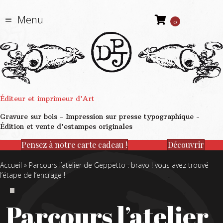
Menu
0
Éditeur et imprimeur d'Art
Gravure sur bois - Impression sur presse typographique -
Édition et vente d'estampes originales
Pensez à notre carte cadeau !
Découvrir
Accueil
»
Parcours l’atelier de Geppetto : bravo ! vous avez trouvé
l’étape de l’encrage !
Parcours l’atelier