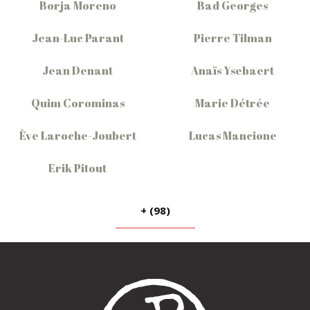
Borja Moreno
Bad Georges
Jean-Luc Parant
Pierre Tilman
Jean Denant
Anaïs Ysebaert
Quim Corominas
Marie Détrée
Ève Laroche-Joubert
Lucas Mancione
Erik Pitout
+ (98)