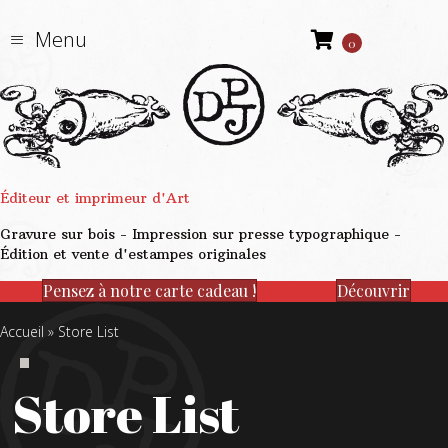
Menu
0
Éditeur et imprimeur d'Art
Gravure sur bois - Impression sur presse typographique -
Édition et vente d'estampes originales
Pensez à notre carte cadeau !
Découvrir
Accueil
»
Store List
Store List