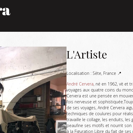
ra
L'Artiste
Localisation : Sète, France 📍
André Cervera
, né en 1962, vit et
voyages aux quatre coins du monde
Cervera est une pensée en mouvemen
fois nerveuse et sophistiquée.Tou
de ses voyages, André Cervera aigu
techniques de coulures pour réalis
travaille le collage, les enduits, le
peaufine ses motifs et nourrit son
à la Figuration Libre du fait de ses