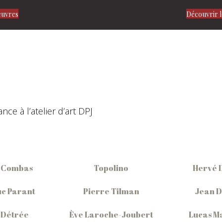
euvres
Découvrir l
ce à l’atelier d’art DPJ
 Combas
Topolino
Hervé 
c Parant
Pierre Tilman
Jean 
 Détrée
Ève Laroche-Joubert
Lucas M