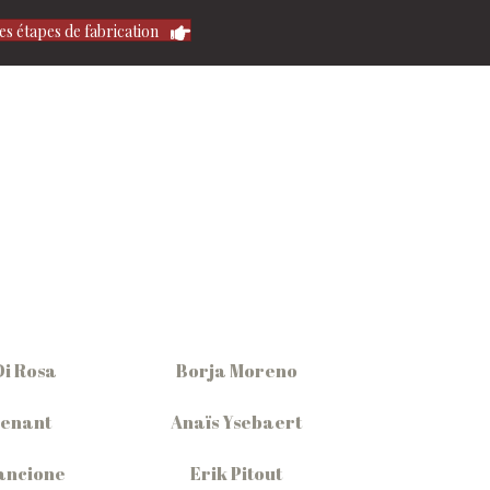
es étapes de fabrication
Di Rosa
Borja Moreno
Denant
Anaïs Ysebaert
ancione
Erik Pitout