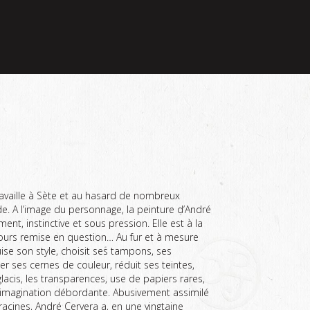
 travaille à Sète et au hasard de nombreux
. A l’image du personnage, la peinture d’André
t, instinctive et sous pression. Elle est à la
jours remise en question… Au fur et à mesure
ise son style, choisit ses tampons, ses
er ses cernes de couleur, réduit ses teintes,
s glacis, les transparences, use de papiers rares,
 imagination débordante. Abusivement assimilé
 racines, André Cervera a, en une vingtaine