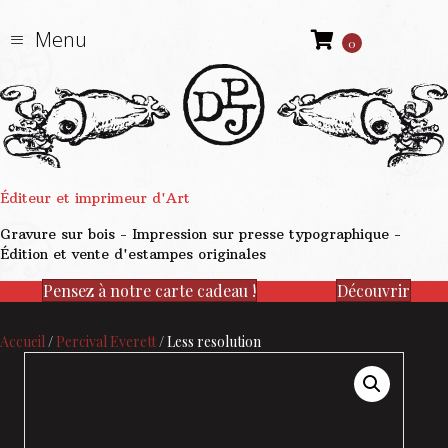
Menu
0
Éditeur et imprimeur d'Art
Gravure sur bois - Impression sur presse typographique -
Édition et vente d'estampes originales
Pensez à notre carte cadeau !
Découvrir
Accueil
/
Percival Everett
/ Less resolution