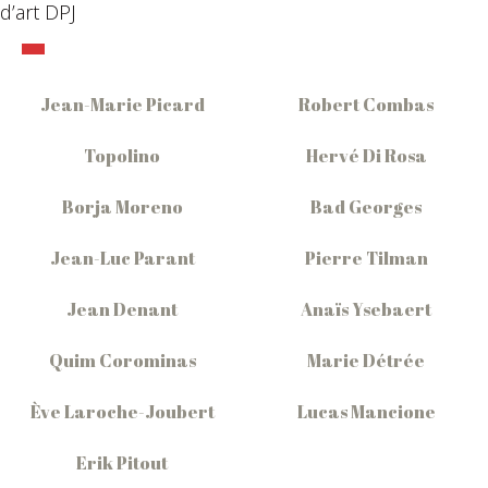
d’art DPJ
Jean-Marie Picard
Robert Combas
Topolino
Hervé Di Rosa
Borja Moreno
Bad Georges
Jean-Luc Parant
Pierre Tilman
Jean Denant
Anaïs Ysebaert
Quim Corominas
Marie Détrée
Ève Laroche-Joubert
Lucas Mancione
Erik Pitout