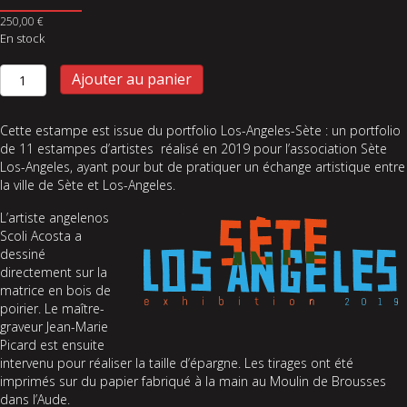
250,00
€
En stock
quantité
Ajouter au panier
de
Agnès
Varda
Cette estampe est issue du portfolio Los-Angeles-Sète : un portfolio
was
de 11 estampes d’artistes réalisé en 2019 pour l’association Sète
here
Los-Angeles, ayant pour but de pratiquer un échange artistique entre
la ville de Sète et Los-Angeles.
L’artiste angelenos
Scoli Acosta a
dessiné
directement sur la
matrice en bois de
poirier. Le maître-
graveur Jean-Marie
Picard est ensuite
intervenu pour réaliser la taille d’épargne. Les tirages ont été
imprimés sur du papier fabriqué à la main au Moulin de Brousses
dans l’Aude.