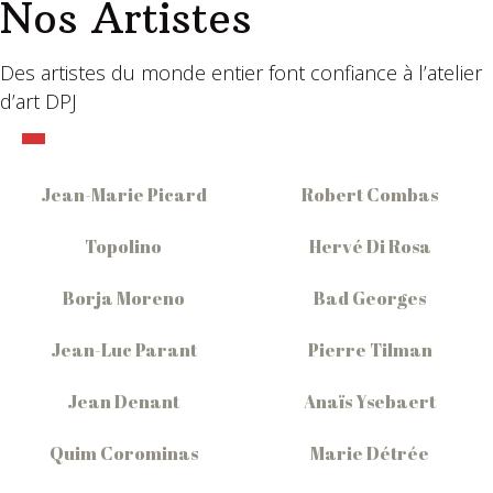
Nos Artistes
Des artistes du monde entier font confiance à l’atelier
d’art DPJ
Jean-Marie Picard
Robert Combas
Topolino
Hervé Di Rosa
Borja Moreno
Bad Georges
Jean-Luc Parant
Pierre Tilman
Jean Denant
Anaïs Ysebaert
Quim Corominas
Marie Détrée