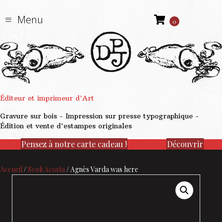
Menu
0
Éditeur et imprimeur d'Art
Gravure sur bois - Impression sur presse typographique -
Édition et vente d'estampes originales
Pensez à notre carte cadeau !
Découvrir
Accueil
/
Scoli Acosta
/ Agnès Varda was here