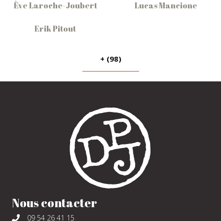
Ève Laroche-Joubert
Lucas Mancione
Erik Pitout
+ (98)
Nous contacter
09 54 26 41 15