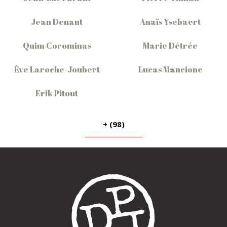
Jean Denant
Anaïs Ysebaert
Quim Corominas
Marie Détrée
Ève Laroche-Joubert
Lucas Mancione
Erik Pitout
+ (98)