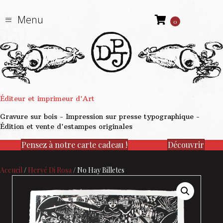
Menu
0
Éditeur et imprimeur d'Art
Gravure sur bois - Impression sur presse typographique -
Édition et vente d'estampes originales
Pensez à notre carte cadeau !
Découvrir
Accueil
/
Hervé Di Rosa
/ No Hay Billetes