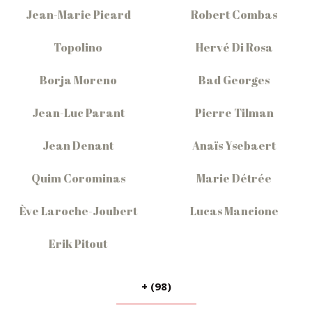
Jean-Marie Picard
Robert Combas
Topolino
Hervé Di Rosa
Borja Moreno
Bad Georges
Jean-Luc Parant
Pierre Tilman
Jean Denant
Anaïs Ysebaert
Quim Corominas
Marie Détrée
Ève Laroche-Joubert
Lucas Mancione
Erik Pitout
+ (98)