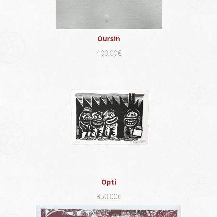
Oursin
400.00€
Opti
350.00€