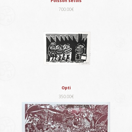
Poisson sétois
700.00€
Opti
350.00€