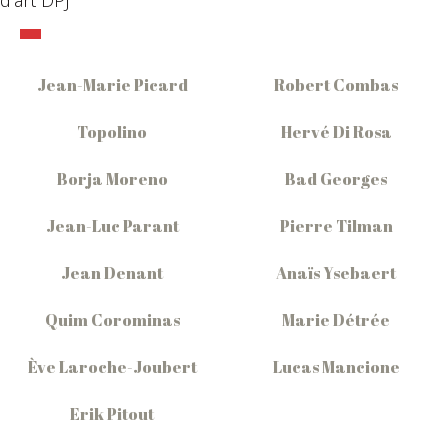
d’art DPJ
Jean-Marie Picard
Robert Combas
Topolino
Hervé Di Rosa
Borja Moreno
Bad Georges
Jean-Luc Parant
Pierre Tilman
Jean Denant
Anaïs Ysebaert
Quim Corominas
Marie Détrée
Ève Laroche-Joubert
Lucas Mancione
Erik Pitout