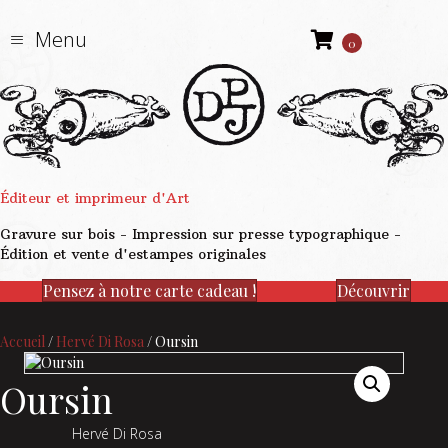
Menu
0
Éditeur et imprimeur d'Art
Gravure sur bois - Impression sur presse typographique -
Édition et vente d'estampes originales
Pensez à notre carte cadeau !
Découvrir
Accueil
/
Hervé Di Rosa
/ Oursin
Oursin
Hervé Di Rosa