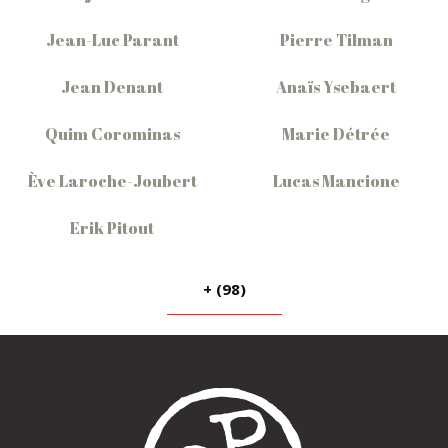
Jean-Luc Parant
Pierre Tilman
Jean Denant
Anaïs Ysebaert
Quim Corominas
Marie Détrée
Ève Laroche-Joubert
Lucas Mancione
Erik Pitout
+ (98)