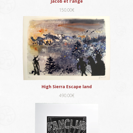
Jacob et l'ange
150.00€
High Sierra Escape land
490.00€