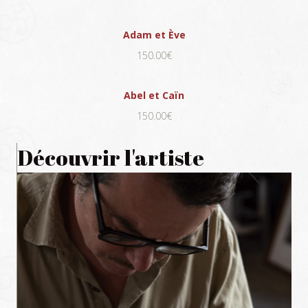
Adam et Ève
150.00€
Abel et Caïn
150.00€
Découvrir l'artiste