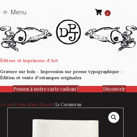
Menu
0
Éditeur et imprimeur d'Art
Gravure sur bois - Impression sur presse typographique -
Édition et vente d'estampes originales
Pensez à notre carte cadeau !
Découvrir
Accueil
/
Jean-Marie Picard
/ Le Cormoran