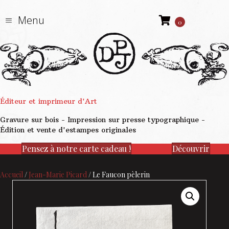
Menu
0
Éditeur et imprimeur d'Art
Gravure sur bois - Impression sur presse typographique -
Édition et vente d'estampes originales
Pensez à notre carte cadeau !
Découvrir
Accueil
/
Jean-Marie Picard
/ Le Faucon pèlerin