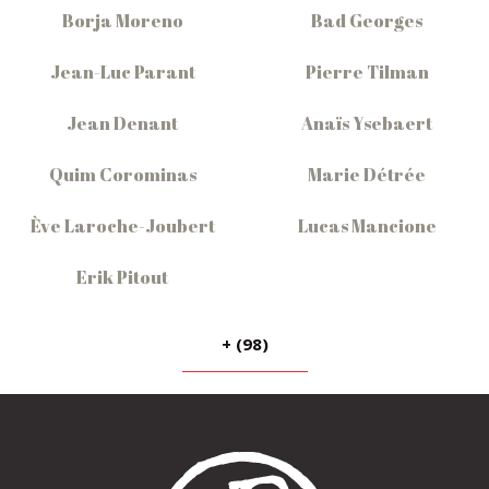
Borja Moreno
Bad Georges
Jean-Luc Parant
Pierre Tilman
Jean Denant
Anaïs Ysebaert
Quim Corominas
Marie Détrée
Ève Laroche-Joubert
Lucas Mancione
Erik Pitout
+ (98)