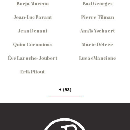
Borja Moreno
Bad Georges
Jean-Luc Parant
Pierre Tilman
Jean Denant
Anaïs Ysebaert
Quim Corominas
Marie Détrée
Ève Laroche-Joubert
Lucas Mancione
Erik Pitout
+ (98)