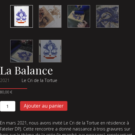
La Balance
2021
Le Cri de la Tortue
80,00
€
quantité
Ajouter au panier
de
La
Balance
En mars 2021, nous avons invité Le Cri de la Tortue en résidence à
l’atelier DPJ. Cette rencontre a donné naissance à trois gravures sur
bois sur le thème de la criée (le marché aux poissons), représentant