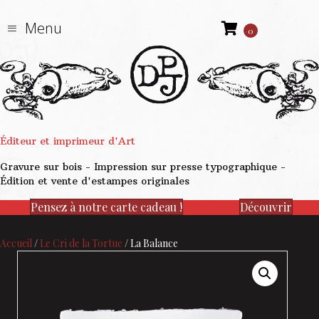
Menu
0
Éditeur et imprimeur d'Art
Gravure sur bois - Impression sur presse typographique -
Édition et vente d'estampes originales
Pensez à notre carte cadeau !
Découvrir
Accueil
/
Le Cri de la Tortue
/ La Balance