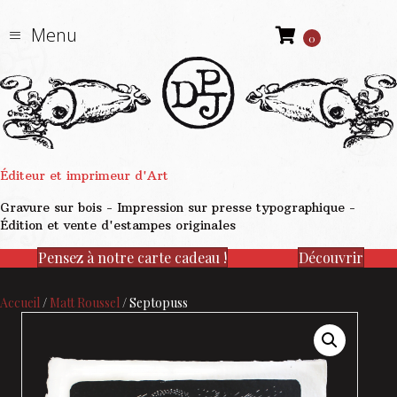
Menu
0
Éditeur et imprimeur d'Art
Gravure sur bois - Impression sur presse typographique -
Édition et vente d'estampes originales
Pensez à notre carte cadeau !
Découvrir
Accueil
/
Matt Roussel
/ Septopuss