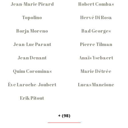
Jean-Marie Picard
Robert Combas
Topolino
Hervé Di Rosa
Borja Moreno
Bad Georges
Jean-Luc Parant
Pierre Tilman
Jean Denant
Anaïs Ysebaert
Quim Corominas
Marie Détrée
Ève Laroche-Joubert
Lucas Mancione
Erik Pitout
+ (98)