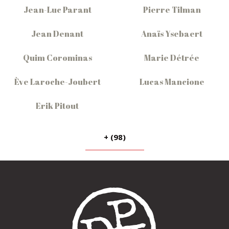
Jean-Luc Parant
Pierre Tilman
Jean Denant
Anaïs Ysebaert
Quim Corominas
Marie Détrée
Ève Laroche-Joubert
Lucas Mancione
Erik Pitout
+ (98)