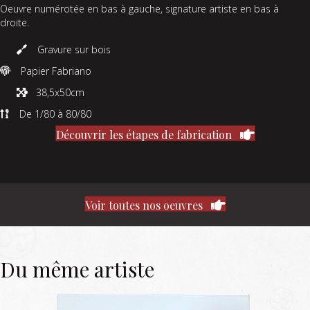
(Une
Oeuvre numérotée en bas à gauche, signature artiste en bas à
spaghettade
droite.
sétoise)
Gravure sur bois
Papier Fabriano
38,5x50cm
De 1/80 à 80/80
Découvrir les étapes de fabrication
Voir toutes nos oeuvres
Du même artiste