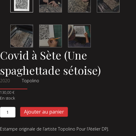
Covid à Sète (Une
spaghettade sétoise)
2020
Topolino
130,00
€
En stock
quantité
Ajouter au panier
de
Covid
à
Estampe originale de l’artiste Topolino Pour l’Atelier DPJ.
Sète