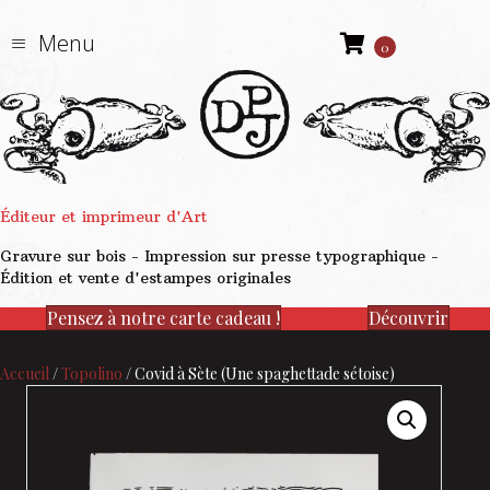
Menu
0
Éditeur et imprimeur d'Art
Gravure sur bois - Impression sur presse typographique -
Édition et vente d'estampes originales
Pensez à notre carte cadeau !
Découvrir
Accueil
/
Topolino
/ Covid à Sète (Une spaghettade sétoise)