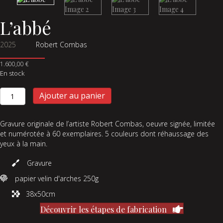
L’abbé
2025
Robert Combas
1.600,00
€
En stock
quantité
Ajouter au panier
de
L'abbé
Gravure originale de l’artiste Robert Combas, oeuvre signée, limitée
et numérotée à 60 exemplaires. 5 couleurs dont réhaussage des
yeux à la main.
Gravure
papier velin d'arches 250g
38x50cm
Découvrir les étapes de fabrication