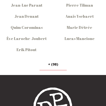
Jean-Luc Parant
Pierre Tilman
Jean Denant
Anaïs Ysebaert
Quim Corominas
Marie Détrée
Ève Laroche-Joubert
Lucas Mancione
Erik Pitout
+ (98)