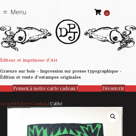
Menu
0
Éditeur et imprimeur d'Art
Gravure sur bois - Impression sur presse typographique -
Édition et vente d'estampes originales
Pensez à notre carte cadeau !
Découvrir
Accueil
/
Robert Combas
/ L’abbé