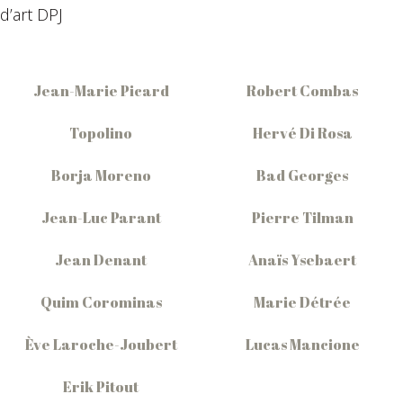
d’art DPJ
Jean-Marie Picard
Robert Combas
Topolino
Hervé Di Rosa
Borja Moreno
Bad Georges
Jean-Luc Parant
Pierre Tilman
Jean Denant
Anaïs Ysebaert
Quim Corominas
Marie Détrée
Ève Laroche-Joubert
Lucas Mancione
Erik Pitout