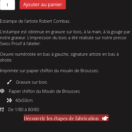
quantité
Ajouter au panier
de
Gorge
Bras
Estampe de l’artiste Robert Combas.
Seins
L’estampe est obtenue en gravure sur bois, à la main, à la gouge par
notre graveur. L’impression du bois a été réalisée sur notre presse
Swiss Proof à l’atelier.
Oeuvre numérotée en bas à gauche, signature artiste en bas à
droite.
Imprimée sur papier chiffon du moulin de Brousses.
Gravure sur bois
Papier chiffon du Moulin de Brousses
40x50cm
De 1/80 à 80/80
Découvrir les étapes de fabrication