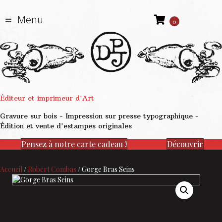
Menu
0
Éditeur et imprimeur d'Art
Gravure sur bois - Impression sur presse typographique -
Édition et vente d'estampes originales
Pensez à notre carte cadeau !
Découvrir
Accueil
/
Robert Combas
/ Gorge Bras Seins