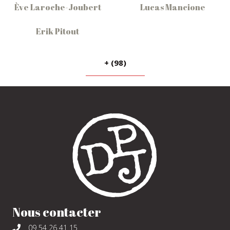
Ève Laroche-Joubert
Lucas Mancione
Erik Pitout
+ (98)
Nous contacter
09 54 26 41 15