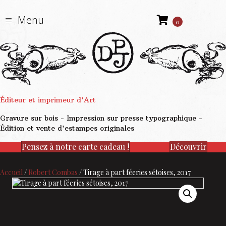
Menu
0
Éditeur et imprimeur d'Art
Gravure sur bois - Impression sur presse typographique -
Édition et vente d'estampes originales
Pensez à notre carte cadeau !
Découvrir
Accueil
/
Robert Combas
/ Tirage à part féeries sétoises, 2017