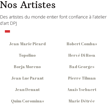
Nos Artistes
Des artistes du monde entier font confiance à l’atelier
d’art DPJ
Jean-Marie Picard
Robert Combas
Topolino
Hervé Di Rosa
Borja Moreno
Bad Georges
Jean-Luc Parant
Pierre Tilman
Jean Denant
Anaïs Ysebaert
Quim Corominas
Marie Détrée