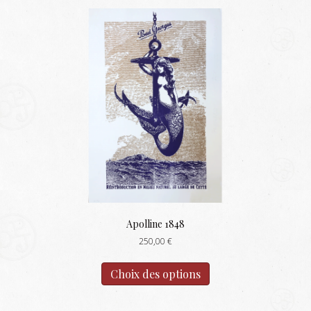
Apolline 1848
250,00
€
Ce
produit
Choix des options
a
plusieurs