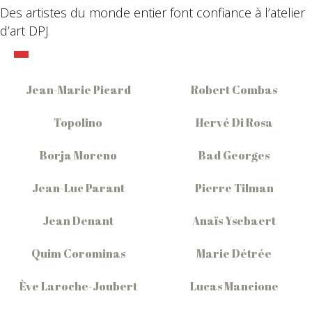
Des artistes du monde entier font confiance à l’atelier
d’art DPJ
Jean-Marie Picard
Robert Combas
Topolino
Hervé Di Rosa
Borja Moreno
Bad Georges
Jean-Luc Parant
Pierre Tilman
Jean Denant
Anaïs Ysebaert
Quim Corominas
Marie Détrée
Ève Laroche-Joubert
Lucas Mancione