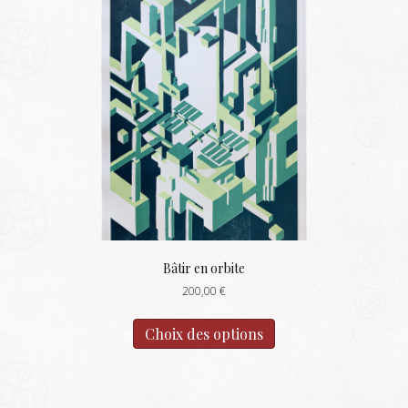
Bâtir en orbite
200,00
€
Ce
produit
Choix des options
a
plusieurs
variations.
Les