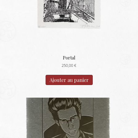
la
page
du
produit
Portal
250,00
€
Ajouter au panier