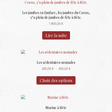
Les jambes en fanfare, les jambes du Corso,
y’a plein de jambes de fête à Sète.
1.800,00
€
Lire la suite
Les sédentaires nomades
Plage
200,00
€
–
300,00
€
de
Ce
prix :
produit
Choix des options
200,00 €
a
à
plusieurs
300,00 €
variations.
Les
options
Marine à Sète
peuvent