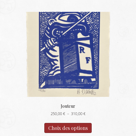
Jouteur
Plage
250,00
€
–
310,00
€
de
Ce
prix :
produit
Choix des options
250,00 €
a
à