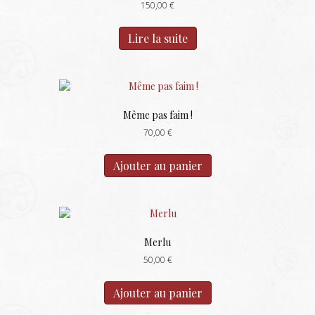
150,00
€
être
choisies
sur
Lire la suite
la
page
du
produit
Même pas faim !
70,00
€
Ajouter au panier
Merlu
50,00
€
Ajouter au panier