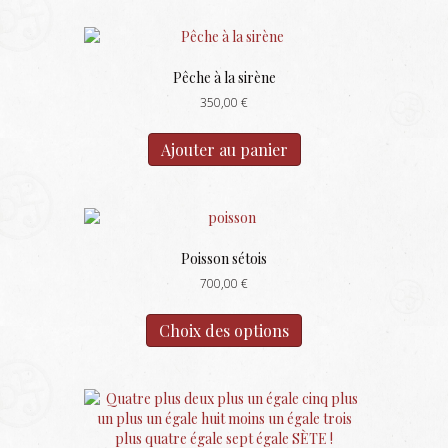
Pêche à la sirène
350,00
€
Ajouter au panier
Poisson sétois
700,00
€
Ce
produit
Choix des options
a
plusieurs
variations.
Les
options
peuvent