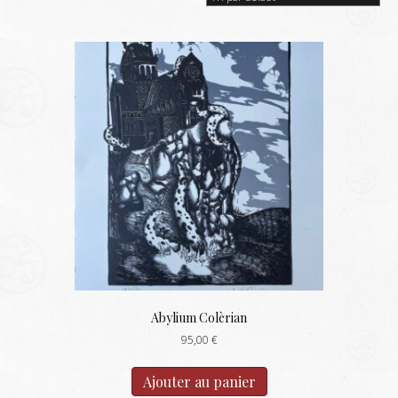
Abylium Colèrian
95,00
€
Ajouter au panier